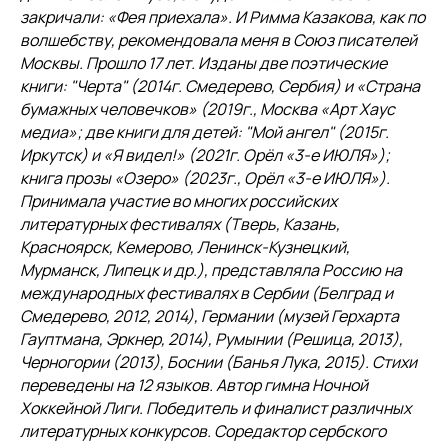
закричали: «Фея приехала». И Римма Казакова, как по
волшебству, рекомендовала меня в Союз писателей
Москвы. Прошло 17 лет. Изданы две поэтические
книги: "Черта" (2014г. Смедерево, Сербия) и «Страна
бумажных человечков» (2019г., Москва «Арт Хаус
медиа»; две книги для детей: "Мой ангел" (2015г.
Иркутск) и «Я видел!» (2021г. Орёл «3-е ИЮЛЯ»);
книга прозы «Озеро» (2023г., Орёл «3-е ИЮЛЯ»).
Принимала участие во многих российских
литературных фестивалях (Тверь, Казань,
Красноярск, Кемерово, Ленинск-Кузнецкий,
Мурманск, Липецк и др.), представляла Россию на
международных фестивалях в Сербии (Белград и
Смедерево, 2012, 2014), Германии (музей Герхарта
Гауптмана, Эркнер, 2014), Румынии (Решица, 2013),
Черногории (2013), Боснии (Банья Лука, 2015). Стихи
переведены на 12 языков. Автор гимна Ночной
Хоккейной Лиги. Победитель и финалист различных
литературных конкурсов. Соредактор сербского