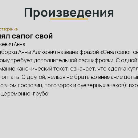
Произведения
отворение
ял сапог свой
кевич Анна
борка Анны Аликевич названа фразой «Снял сапог св
ому требует дополнительной расшифровки. С одной с
мание канонический текст, означает, что сделка ку
топтать. С другой, нельзя не брать во внимание цел
овном пословиц, поговорок и суеверных знаков): вход
церемонно, грубо.