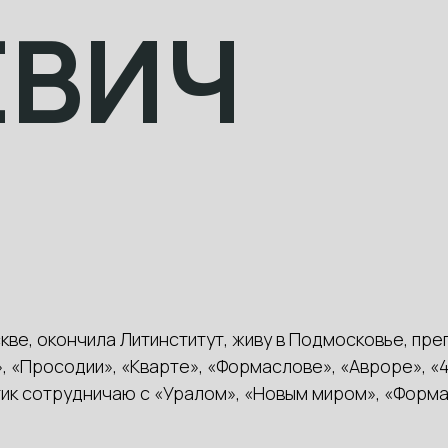
ЕВИЧ
кве, окончила Литинститут, живу в Подмосковье, пре
, «Просодии», «Кварте», «Формаслове», «Авроре», «4
итик сотрудничаю с «Уралом», «Новым миром», «Форма