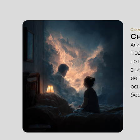
Стих
Сн
Али
Под
пот
вни
ее 
осн
бес