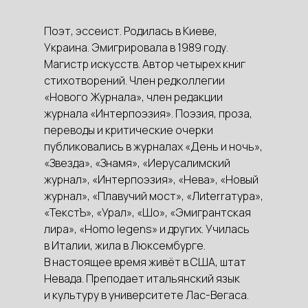
Поэт, эссеист. Родилась в Киеве,
Украина. Эмигрировала в 1989 году.
Магистр искусств. Автор четырех книг
стихотворений. Член редколлегии
«Нового Журнала», член редакции
журнала «Интерпоэзия». Поэзия, проза,
переводы и критические очерки
публиковались в журналах «День и ночь»,
«Звезда», «Знамя», «Иерусалимский
журнал», «Интерпоэзия», «Нева», «Новый
журнал», «Плавучий мост», «Лиterraтура»,
«ТекстЪ», «Урал», «Шо», «Эмигрантская
лира», «Homo legens» и других. Училась
в Италии, жила в Люксембурге.
В настоящее время живёт в США, штат
Невада. Преподает итальянский язык
и культуру в университете Лас-Вегаса.