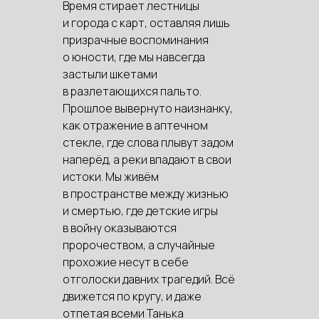
Время стирает лестницы
и города с карт, оставляя лишь
призрачные воспоминания
о юности, где мы навсегда
застыли шкетами
в разлетающихся пальто.
Прошлое вывернуто наизнанку,
как отражение в аптечном
стекле, где слова плывут задом
наперёд, а реки впадают в свои
истоки. Мы живём
в пространстве между жизнью
и смертью, где детские игры
в войну оказываются
пророчеством, а случайные
прохожие несут в себе
отголоски давних трагедий. Всё
движется по кругу, и даже
отпетая всеми Танька