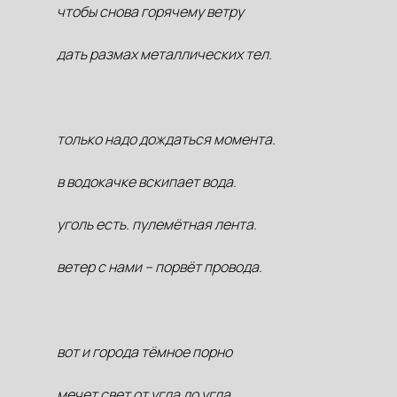
чтобы снова горячему ветру
дать размах металлических тел.
только надо дождаться момента.
в водокачке вскипает вода.
уголь есть. пулемётная лента.
ветер с нами – порвёт провода.
вот и города тёмное порно
мечет свет от угла до угла.