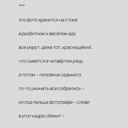
***
это фото хранится на стоке
в разбитном и весёлом аду.
все умрут. даже тот, краснощёкий,
что смеётся в четвёртом ряду,
а потом – половина седьмого,
то-то ужинать все собрались –
из под пальца фотографа – слово
в угол кадра сбежит –