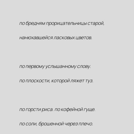
по бредням прорицательницы старой,
нанюхавшейся ласковых цветов.
по первому услышанному слову.
по плоскости, которой ляжет туз.
по горсти риса. по кофейной гуще.
по соли, брошенной через плечо.