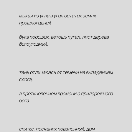
мыкая из угла в угол остаток земли
прошлогодней –
букв порошок, ветошь пугал, лист дерева
богоугодный.
тень отличалась от темени не выпадением
слога,
а преткновением времени о придорожного
бога.
спи же, песчаник поваленный, дом