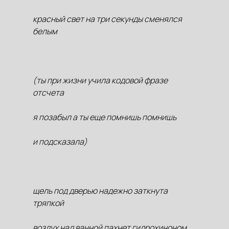
красный свет на три секунды сменялся
белым
(ты при жизни учила кодовой фразе
отсчета
я позабыл а ты еще помнишь помнишь
и подсказала)
щель под дверью надежно заткнута
тряпкой
воздух над ванной пахнет гидрохиноном