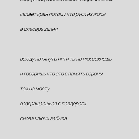
капает кран потому что руки из жопы
а слесарь запил
всюду натянуты нити ты на них сохнешь
и говоришь что это в память вороны
той на мосту
возвращаешься с полдороги
снова ключи забыла