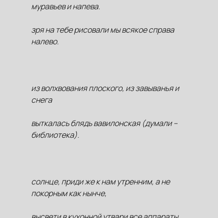
муравьев и напева.
зря на тебе рисовали мы всякое справа
налево.
из волхвования плоского, из завыванья и
снега
выткалась блядь вавилонская (думали –
библиотека).
солнце, приди же к нам утренним, а не
покорным как нынче,
высвети в кухонной утвари все аппараты