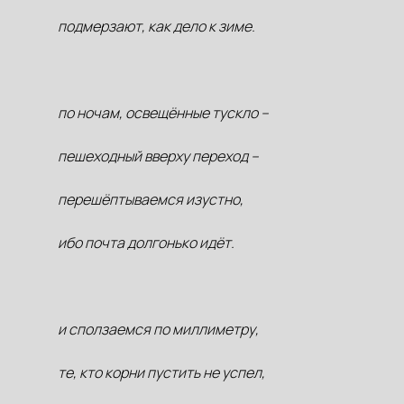
подмерзают, как дело к зиме.
по ночам, освещённые тускло –
пешеходный вверху переход –
перешёптываемся изустно,
ибо почта долгонько идёт.
и сползаемся по миллиметру,
те, кто корни пустить не успел,