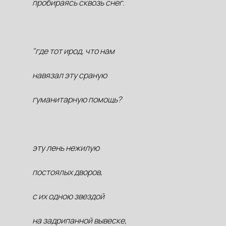
пробираясь сквозь снег.
"где тот ирод, что нам
навязал эту сраную
гуманитарную помощь?
эту лень нежилую
постоялых дворов,
с их одною звездой
на задрипанной вывеске,