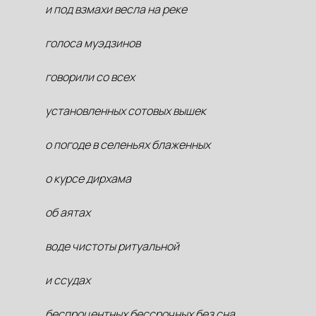
и под взмахи весла на реке
голоса муэдзинов
говорили со всех
установленных сотовых вышек
о погоде в селеньях блаженных
о курсе дирхама
об аятах
воде чистоты ритуальной
и ссудах
беспроцентных бессрочных без сна