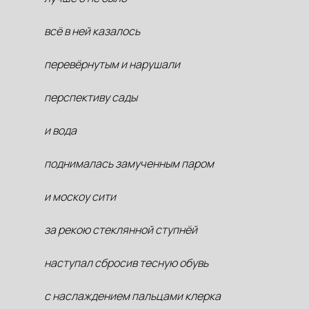
всё в ней казалось
перевёрнутым и нарушали
перспективу сады
и вода
поднималась замученным паром
и москоу сити
за рекою стеклянной ступнёй
наступал сбросив тесную обувь
с наслаждением пальцами клерка