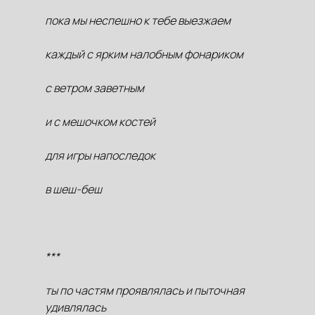
пока мы неспешно к тебе выезжаем
каждый с ярким налобным фонариком
с ветром заветным
и с мешочком костей
для игры напоследок
в шеш-беш
***
ты по частям проявлялась и пыточная
удивлялась