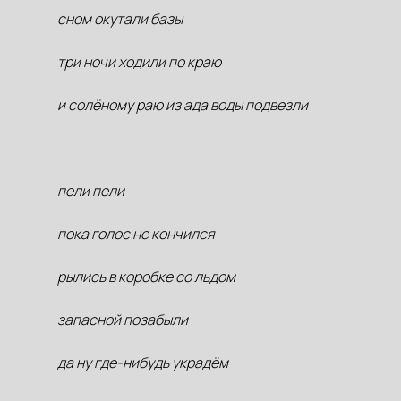
сном окутали базы
три ночи ходили по краю
и солёному раю из ада воды подвезли
пели пели
пока голос не кончился
рылись в коробке со льдом
запасной позабыли
да ну где-нибудь украдём