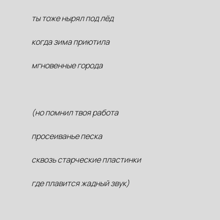
ты тоже нырял под лёд
когда зима приютила
мгновенные города
(но помнил твоя работа
просеиванье песка
сквозь старческие пластинки
где плавится жадный звук)