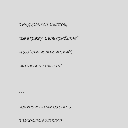
с их дурацкой анкетой,
где в графу "цель прибытия"
надо "сын человеческий",
оказалось, вписать".
***
полУночный вывоз снега
в заброшенные поля