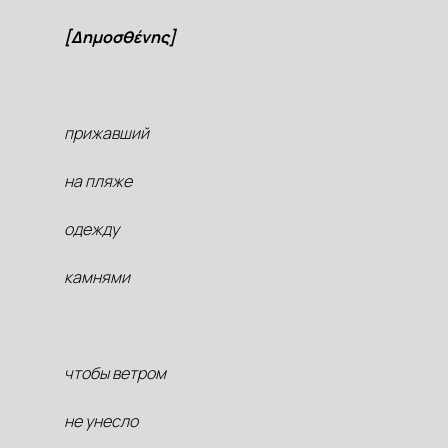
[Δημοσθένης]
прижавший
на пляже
одежду
камнями
чтобы ветром
не унесло