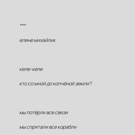
***
елене михайлик
келе-келе
кто со мной до копчёной земли?
мы потёрли все связи
мы спрятали все корабли