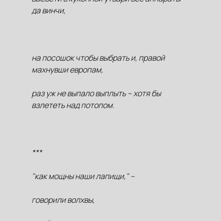
да винчи,
на посошок чтобы выбрать и, правой
махнувши европам,
раз уж не выпало выплыть – хотя бы
взлететь над потопом.
***
"как мощны наши лапищи," –
говорили волхвы,