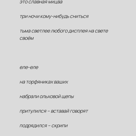
это славная мицва
три ночи кому-нибудь сниться
тьма светлее любого дисплея на свете
своём
еле-еле
на торфяниках ваших
набрали ольховой щепы
притулился – вставай говорят
подрядился – скрипи