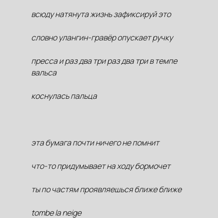
всюду натянута жизнь зафиксируй это
словно улангин-гравёр опускает ручку
пресса и раз два три раз два три в темпе
вальса
коснулась пальца
эта бумага почти ничего не помнит
что-то придумывает на ходу бормочет
ты по частям проявляешься ближе ближе
tombe la neige