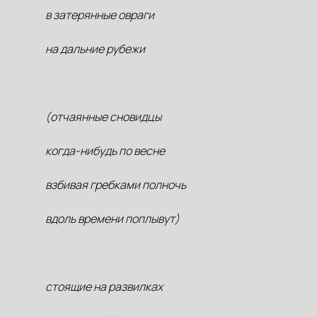
в затерянные овраги
на дальние рубежи
(отчаянные сновидцы
когда-нибудь по весне
взбивая гребками полночь
вдоль времени поплывут)
стоящие на развилках