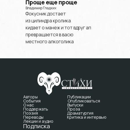
Проще еще проще
Владимир Гладких
Фокусник достает
из цилиндра кролика
кидает о манеж и тот вдруг ап
превращается в васю
местного алкоголика
Авторы
Публикации
События
Опубликоваться
О нас
Выпуски
Поддержать
Проза
Поэзия
Драматургия
Переводы
Критика и интервью
Лекции и аудио
Подписка