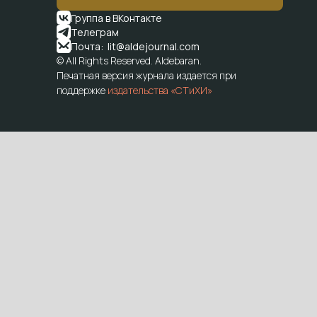
Группа в ВКонтакте
Телеграм
Почта: lit@aldejournal.com
© All Rights Reserved. Aldebaran.
Печатная версия журнала издается при
поддержке
издательства «СТиХИ»