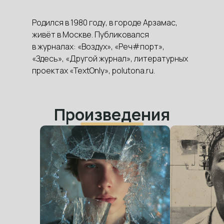
Родился в 1980 году, в городе Арзамас,
живёт в Москве. Публиковался
в журналах: «Воздух», «Реч#порт»,
«Здесь», «Другой журнал», литературных
проектах «TextOnly», polutona.ru.
Произведения