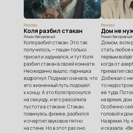
Рассказ
Рассказ
Коля разбил стакан
Дом не ну
Роман Бескровный
Роман Бескровный
Коля разбил стакан. Это так
Домом, если 
получилось — пацан только
стать любое 
присел и задумался, и тут Коля
первым войдёт
разбил стакан в своей комнате.
когда от азер
Неожиданно вышло, парнишка
прихватил св
вздрогнул. Подумал сначала, что
Добежал с ней
его жизненный путь подошёл
то недострое
к концу. А это Коля проснулся
её туда. Пото
на секунду, и его разозлила
на время, дом
пустота в стакане. Стакан,
Особенно сей
повинуясь физике, разбился
головой и дом
и очертил звуковое пятно
На время. Ну,
на стене. Но в этот раз оно
и сказала: «В