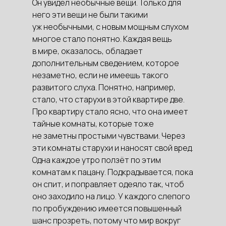
Он увидел необычные вещи. Только для
него эти вещи не были такими
уж необычными, с новым мощным слухом
многое стало понятно. Каждая вещь
в мире, оказалось, обладает
дополнительным сведением, которое
незаметно, если не имеешь такого
развитого слуха. Понятно, например,
стало, что старухи в этой квартире две.
Про квартиру стало ясно, что она имеет
тайные комнаты, которые тоже
не заметны простыми чувствами. Через
эти комнаты старухи и наносят свой вред.
Одна каждое утро ползёт по этим
комнатам к пацану. Подкрадывается, пока
он спит, и поправляет одеяло так, чтоб
оно заходило на лицо. У каждого слепого
по пробуждению имеется повышенный
шанс прозреть, потому что мир вокруг