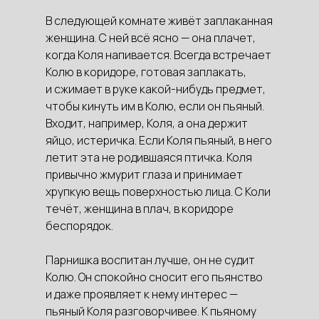
В следующей комнате живёт заплаканная
женщина. С ней всё ясно — она плачет,
когда Коля напивается. Всегда встречает
Колю в коридоре, готовая заплакать,
и сжимает в руке какой-нибудь предмет,
чтобы кинуть им в Колю, если он пьяный.
Входит, например, Коля, а она держит
яйцо, истеричка. Если Коля пьяный, в него
летит эта не родившаяся птичка. Коля
привычно жмурит глаза и принимает
хрупкую вещь поверхностью лица. С Коли
течёт, женщина в плач, в коридоре
беспорядок.
Парнишка воспитан лучше, он не судит
Колю. Он спокойно сносит его пьянство
и даже проявляет к нему интерес —
пьяный Коля разговорчивее. К пьяному