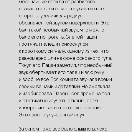
мельчайшие стёкла от разбитого
стакана ползли от места удара во все
стороны, увеличивая радиус
обозначенной звуком поверхности. Это
был такой необычный звук, что можно
было его потрогать. Слепой пацан
протянул палец и прикоснулся
к короткому сигналу, одному из тех, что
равномерно шли на фоне основного гула.
Ткнул его. Пацан заметил, что необычный
звук обёртывает его палец и всю руку
и вообще всё. Вся комната звучала всеми
своими вещами и деталями. Не смолкала
и изобиловала. Парень сел прямо на пол
и стал жадно изучать открывшееся
измерение. Так вот что такое зрение.
Это просто улучшенный слух.
За окном тоже всё было слышно далеко