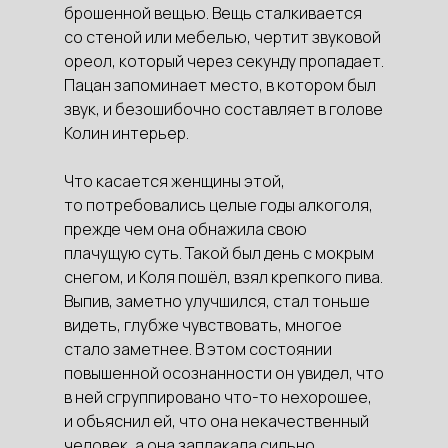
брошенной вещью. Вещь сталкивается
со стеной или мебелью, чертит звуковой
ореол, который через секунду пропадает.
Пацан запоминает место, в котором был
звук, и безошибочно составляет в голове
Колин интерьер.
Что касается женщины этой,
то потребовались целые годы алкоголя,
прежде чем она обнажила свою
плачущую суть. Такой был день с мокрым
снегом, и Коля пошёл, взял крепкого пива.
Выпив, заметно улучшился, стал тоньше
видеть, глубже чувствовать, многое
стало заметнее. В этом состоянии
повышенной осознанности он увидел, что
в ней сгруппировано что-то нехорошее,
и объяснил ей, что она некачественный
человек, а она заплакала сильно