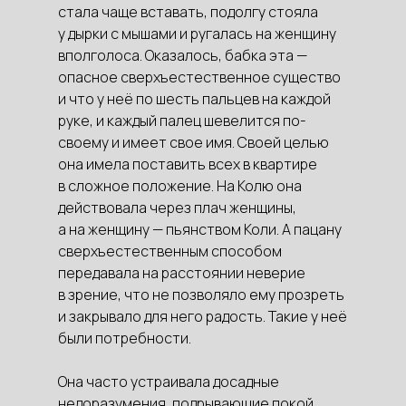
стала чаще вставать, подолгу стояла
у дырки с мышами и ругалась на женщину
вполголоса. Оказалось, бабка эта —
опасное сверхъестественное существо
и что у неё по шесть пальцев на каждой
руке, и каждый палец шевелится по-
своему и имеет свое имя. Своей целью
она имела поставить всех в квартире
в сложное положение. На Колю она
действовала через плач женщины,
а на женщину — пьянством Коли. А пацану
сверхъестественным способом
передавала на расстоянии неверие
в зрение, что не позволяло ему прозреть
и закрывало для него радость. Такие у неё
были потребности.
Она часто устраивала досадные
недоразумения, подрывающие покой