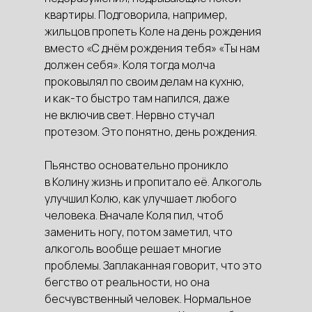
квартиры. Подговорила, например,
жильцов пропеть Коле на день рождения
вместо «С днём рождения тебя» «Ты нам
должен себя». Коля тогда молча
проковылял по своим делам на кухню,
и как-то быстро там напился, даже
не включив свет. Нервно стучал
протезом. Это понятно, день рождения.
Пьянство основательно проникло
в Колину жизнь и пропитало её. Алкоголь
улучшил Колю, как улучшает любого
человека. Вначале Коля пил, чтоб
заменить ногу, потом заметил, что
алкоголь вообще решает многие
проблемы. Заплаканная говорит, что это
бегство от реальности, но она
бесчувственный человек. Нормальное