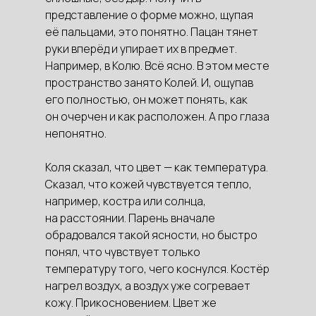
представление о форме можно, щупая
её пальцами, это понятно. Пацан тянет
руки вперёд и упирает их в предмет.
Например, в Колю. Всё ясно. В этом месте
пространство занято Колей. И, ощупав
его полностью, он может понять, как
он очерчен и как расположен. А про глаза
непонятно.
Коля сказал, что цвет — как температура.
Сказал, что кожей чувствуется тепло,
например, костра или солнца,
на расстоянии. Парень вначале
обрадовался такой ясности, но быстро
понял, что чувствует только
температуру того, чего коснулся. Костёр
нагрел воздух, а воздух уже согревает
кожу. Прикосновением. Цвет же