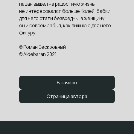
пацан вышел на радостную жизнь —
не интересовался больше Колей, бабки
для него стали безвредны, а женщину
он и совсем забыл, как лишнюю для него
фигуру.
© Роман Бескровный
© Aldebaran 2021
В начало
Страница автора