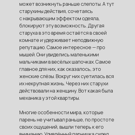
может возникнуть раньше слепоты. А тут
старухины действия, сочетаясь
с накрывающим эффектом одеяла,
блокируют эту возможность. Другая
старуха в это время остаётся в своей
комнате и удерживает неподвижную
репутацию. Самое интересное — про
мышей. Они увиделись маленькими
мальчиками в весёлых шапочках. Самое
главное для них, как оказалось, это
женские слёзы. Вокруг них суетилась вся
их некрупная жизнь. Через них старухи
действовали на женщину. Вот какая была
механика у этой квартиры.
Многие особенности мира, которые
парень не учитывал раньше, по простоте
своих ощущений, вышли теперь к его
вниманию. Удивлённый парнишка сидел,