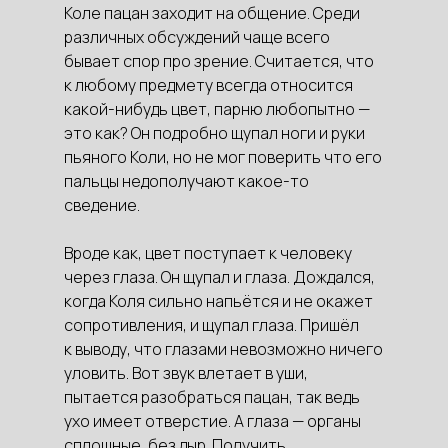
Коле пацан заходит на общение. Среди
различных обсуждений чаще всего
бывает спор про зрение. Считается, что
к любому предмету всегда относится
какой-нибудь цвет, парню любопытно —
это как? Он подробно щупал ноги и руки
пьяного Коли, но не мог поверить что его
пальцы недополучают какое-то
сведение.
Вроде как, цвет поступает к человеку
через глаза. Он щупал и глаза. Дождался,
когда Коля сильно напьётся и не окажет
сопротивления, и щупал глаза. Пришёл
к выводу, что глазами невозможно ничего
уловить. Вот звук влетает в уши,
пытается разобраться пацан, так ведь
ухо имеет отверстие. А глаза — органы
сплошные, без дыр. Получить