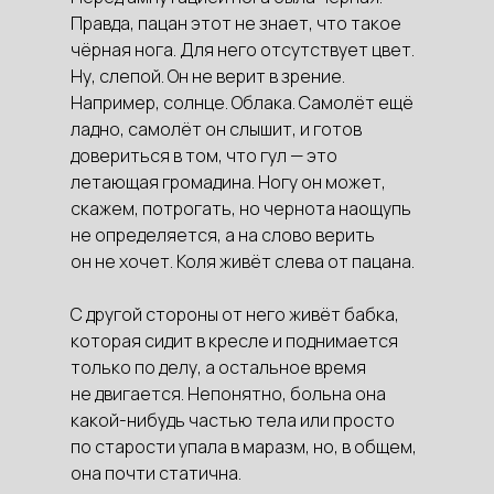
Правда, пацан этот не знает, что такое
чёрная нога. Для него отсутствует цвет.
Ну, слепой. Он не верит в зрение.
Например, солнце. Облака. Самолёт ещё
ладно, самолёт он слышит, и готов
довериться в том, что гул — это
летающая громадина. Ногу он может,
скажем, потрогать, но чернота наощупь
не определяется, а на слово верить
он не хочет. Коля живёт слева от пацана.
С другой стороны от него живёт бабка,
которая сидит в кресле и поднимается
только по делу, а остальное время
не двигается. Непонятно, больна она
какой-нибудь частью тела или просто
по старости упала в маразм, но, в общем,
она почти статична.