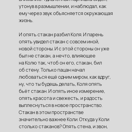
утонув в размышлении, и наблюдал, как
ему через звук объясняется окружающая
жизнь.
И опять стакан разбил Коля. И парень
опять увидел стакан с совсем иной,
новой стороны. И с этой стороны он уже
был не стакан, а нечто, влияющее
на Колю так, чтоб он его, стакан, бил
об стену. Только пацан начал
любоваться ещё одним миром, как вдруг,
ну, что ты будешь делать, Коля опять
бьёт стакан. И опять иное измерение,
опять красота и свежесть, и радость
выплеснуться в новое пространство.
Стакан в этом пространстве
значительно важнее Коли. Откуда у Коли
столько стаканов? Опять стена, и звон,