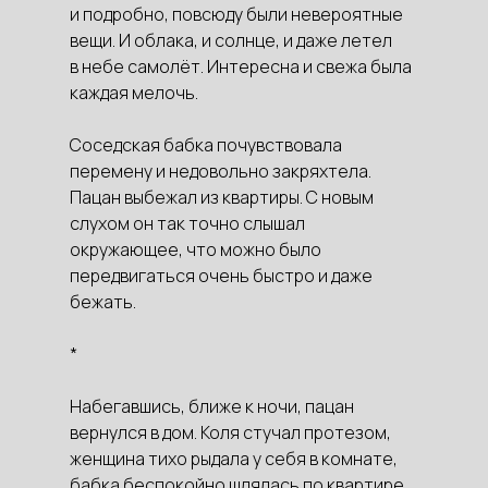
и подробно, повсюду были невероятные
вещи. И облака, и солнце, и даже летел
в небе самолёт. Интересна и свежа была
каждая мелочь.
Соседская бабка почувствовала
перемену и недовольно закряхтела.
Пацан выбежал из квартиры. С новым
слухом он так точно слышал
окружающее, что можно было
передвигаться очень быстро и даже
бежать.
*
Набегавшись, ближе к ночи, пацан
вернулся в дом. Коля стучал протезом,
женщина тихо рыдала у себя в комнате,
бабка беспокойно шлялась по квартире.