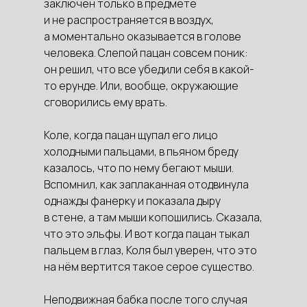
заключён только в предмете
и не распространяется в воздух,
а моментально оказывается в голове
человека. Слепой пацан совсем поник:
он решил, что все убедили себя в какой-
то ерунде. Или, вообще, окружающие
сговорились ему врать.
Коле, когда пацан щупал его лицо
холодными пальцами, в пьяном бреду
казалось, что по нему бегают мыши.
Вспомнил, как заплаканная отодвинула
однажды фанерку и показала дыру
в стене, а там мыши копошились. Сказала,
что это эльфы. И вот когда пацан тыкал
пальцем в глаз, Коля был уверен, что это
на нём вертится такое серое существо.
Неподвижная бабка после того случая