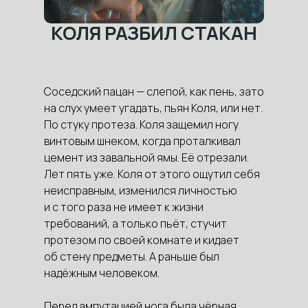
КОЛЯ РАЗБИЛ СТАКАН
Соседский пацан — слепой, как пень, зато
на слух умеет угадать, пьян Коля, или нет.
По стуку протеза. Коля защемил ногу
винтовым шнеком, когда проталкивал
цемент из завальной ямы. Её отрезали.
Лет пять уже. Коля от этого ощутил себя
неисправным, изменился личностью
и с того раза не имеет к жизни
требований, а только пьёт, стучит
протезом по своей комнате и кидает
об стену предметы. А раньше был
надёжным человеком.
Перед ампутацией нога была чёрная.