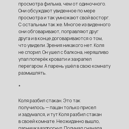
просмотра фильма, чем от одиночного.
Они обсуждают увиденное по мере
просмотра и так умножают свой восторг.
С остальным так же. Многое из виденного
они обговаривают, поправляют друг
друга и в конце договариваются о том,
что увидели. Зрения никакого нет. Коля
не спорил. Он ушел с балкона, неряшливо
упал поперёк кровати и захрапел
перегаром. А парень ушёл в свою комнату
размышлять.
*
Коля разбил стакан. Это так
получилось — пацан только присел
и задумался, и тут Коля разбил стакан
в своей комнате. Неожиданно вышло,
парнишка вздрогнул. Подумал сначала,