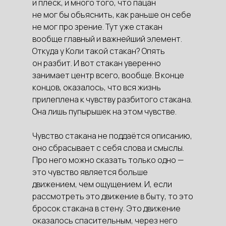
и плеск, и много того, что пацан
не мог бы объяснить, как раньше он себе
не мог про зрение. Тут уже стакан
вообще главный и важнейший элемент.
Откуда у Коли такой стакан? Опять
он разбит. И вот стакан уверенно
занимает центр всего, вообще. В конце
концов, оказалось, что вся жизнь
прилеплена к чувству разбитого стакана.
Она лишь пупырышек на этом чувстве.
Чувство стакана не поддаётся описанию,
оно сбрасывает с себя слова и смыслы.
Про него можно сказать только одно —
это чувство является больше
движением, чем ощущением. И, если
рассмотреть это движение в быту, то это
бросок стакана в стену. Это движение
оказалось спасительным, через него