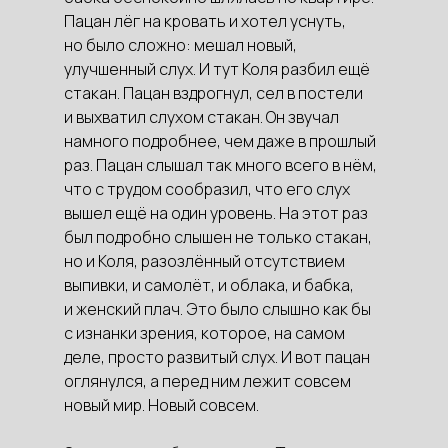
Пацан лёг на кровать и хотел уснуть,
но было сложно: мешал новый,
улучшенный слух. И тут Коля разбил ещё
стакан. Пацан вздрогнул, сел в постели
и выхватил слухом стакан. Он звучал
намного подробнее, чем даже в прошлый
раз. Пацан слышал так много всего в нём,
что с трудом сообразил, что его слух
вышел ещё на один уровень. На этот раз
был подробно слышен не только стакан,
но и Коля, разозлённый отсутствием
выпивки, и самолёт, и облака, и бабка,
и женский плач. Это было слышно как бы
с изнанки зрения, которое, на самом
деле, просто развитый слух. И вот пацан
оглянулся, а перед ним лежит совсем
новый мир. Новый совсем.