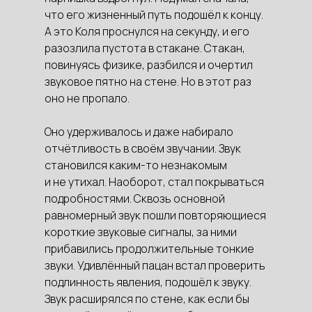
что его жизненный путь подошёл к концу.
А это Коля проснулся на секунду, и его
разозлила пустота в стакане. Стакан,
повинуясь физике, разбился и очертил
звуковое пятно на стене. Но в этот раз
оно не пропало.
Оно удерживалось и даже набирало
отчётливость в своём звучании. Звук
становился каким-то незнакомым
и не утихал. Наоборот, стал покрываться
подробностями. Сквозь основной
равномерный звук пошли повторяющиеся
короткие звуковые сигналы, за ними
прибавились продолжительные тонкие
звуки. Удивлённый пацан встал проверить
подлинность явления, подошёл к звуку.
Звук расширялся по стене, как если бы