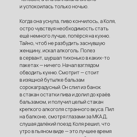
и успокоилась только ночью.
Когда она уснула, пиво кончилось, а Коля,
остро чувствуя необходимость стать
ещё немного лучше, попёрся на кухню.
Тайно, чтоб не разбудить заснувшую
женщину, искал алкоголь. Полез
в сервант, шуршал тихонько в каких-то
пакетах — ничего. Начал взглядом
обводить кухню. Смотрит — стоит
в изящной бутылке бальзам
сорокаградусный. Он слил из банок
в стакан остатки пива и долил до краёв
бальзамом, и получил целый стакан
крепкого алкоголя странного вкуса. Пил
на балконе, смотря глазами за МКАД,
слушая далёкий поезд. Коля решил, что
утро в пьяном виде — это лучшее время