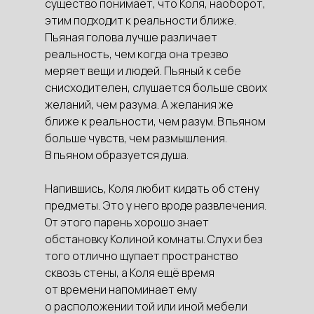
существо понимает, что Коля, наоборот,
этим подходит к реальности ближе.
Пьяная голова лучше различает
реальность, чем когда она трезво
меряет вещи и людей. Пьяный к себе
снисходителен, слушается больше своих
желаний, чем разума. А желания же
ближе к реальности, чем разум. В пьяном
больше чувств, чем размышления.
В пьяном образуется душа.
Напившись, Коля любит кидать об стену
предметы. Это у него вроде развлечения.
От этого парень хорошо знает
обстановку Колиной комнаты. Слух и без
того отлично щупает пространство
сквозь стены, а Коля ещё время
от времени напоминает ему
о расположении той или иной мебели