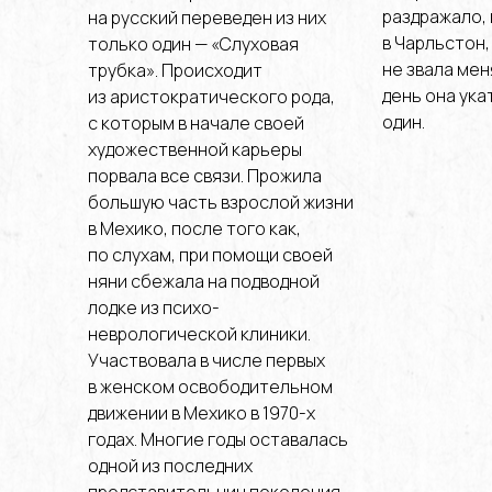
раздражало,
на русский переведен из них
в Чарльстон,
только один — «Слуховая
не звала мен
трубка». Происходит
день она ука
из аристократического рода,
один.
с которым в начале своей
художественной карьеры
порвала все связи. Прожила
большую часть взрослой жизни
в Мехико, после того как,
по слухам, при помощи своей
няни сбежала на подводной
лодке из психо-
неврологической клиники.
Участвовала в числе первых
в женском освободительном
движении в Мехико в 1970-х
годах. Многие годы оставалась
одной из последних