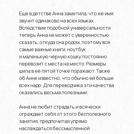
Ещё в детстве Анна заметила, что её имя
звучит одинаково на всех языках.
Вследствие подобной универсальности
теперь Анна не может с уверенностью
сказать, откуда она родом, поэтому все
самые важные книги, ноутбук
и маленькую чёрную кошку постоянно
перевозит с места на место. Размеры
шила в её пятой точке поражают. Также
об Анне известно, что обычно ей больше
всех надо. Для переводчика эти качества
оказались весьма полезными.
Анна не любит страдать и всячески
ограждает себя от этого бесполезного
занятия, предпочитая упрямо
наслаждаться бессмысленной