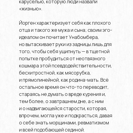
каруселью, которую люди назвали
«жизнью».
Йорген характеризует себя как плохого
отца и такого же мужа и сына; своим эго-
идеалом он почитает Унабомбера,
но вытаскивает руки из задницы лишь для
того, чтобы себя ущипнуть — в тщетной
попытке пробудиться от неотвязного
кошмара этой псевдодействительности,
бесхитростной, как мясорубка,
и прямолинейной, как родина-мать. Всё
остальное время он что-то переводит,
стараясь не думать о вреде курения и,
тем более, о завтрашнем дне, а с ним
и о надвигающейся старости, которая,
впрочем, могла уже и подкрасться, давая
о себе знать морщинами, ревматизмом
и всей подобающей сединой.