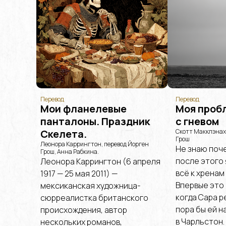
Перевод
Перевод
Мои фланелевые
Моя проб
панталоны. Праздник
с гневом
Скелета.
Скотт Макклэнах
Грош
Леонора Каррингтон, перевод Йорген
Не знаю поче
Грош, Анна Рабкина.
после этого 
Леонора Каррингтон (6 апреля
всё к хренам
1917 — 25 мая 2011) —
Впервые это
мексиканская художница-
когда Сара р
сюрреалистка британского
пора бы ей н
происхождения, автор
в Чарльстон.
нескольких романов,