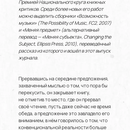
Премией Национального круга книжных
критиков. Среди более новых его работ
можно выделить сборники «Возможность
музыки» (The Possibility of Music, FC2, 2007)
и «Меняя предмет» (альтернативный
перевод — «Меняя субъекта», Changing the
Subject, Ellipsis Press, 2010), переведённый
рассказ из которого и вошёл в этот выпуск
журнала.
Прервавшись на середине предложения, захваченный мыслью о том, что пора бы перекусить, он закрывает книгу, не отметив то место, где он прервал своё чтение, пусть даже сейчас не время обеда, а предложение это завладело его вниманием, в нём говорилось о том, что конвенциональной реальности больше нет, что сегодня можно говорить лишь о конвенциональной нереальности, утверждение не столь тривиальное, как могло показаться, особенно в ситуации, когда различие между реальным и нереальным было безжалостно стёрто всё той же конвенциональностью и теперь уже и сама она полностью обусловлена фактом того, что реальное и нереальное стали взаимозаменяемыми категориями, а последовавший за этим сумбур стал настолько обыденным, что кажется, будто его вовсе нет, как в случае с фоновым шумом, на который обращаешь внимание лишь после того, как он вдруг прекращается, но такие мгновения тишины непривычны, их не так-то легко распознать и ещё сложнее продлить, они неожиданны, как нечто такое, что выбивает почву у вас из-под ног, словно бы заставляя вас думать, что вам нужно снова взять ситуацию под контроль, стяжать силу, позволяющую воссоздавать подобные ситуации по желанию, как если бы установление тишины было навыком, который можно привить на уроке, но как только этот урок облекается в фигуры на доске, в слова, выверенные настолько, насколько это по силам любому профессору, появляется что-то, что не получается расставить по полочкам, что-то неисправимо упрямое, что-то, смущающее даже экспертов, таких как профессор Перекус, человек, который преподаёт уже достаточно долго, чтобы знать, о чём, собственно, он говорит, достаточно долго, чтобы знать, что он знать не знает, о чём говорит, стоя перед аудиторией с куском мела в руке, произнося вещи, которые он выучился произносить, повторяя их снова и снова, вещи, которые он не вполне понимал до того, как их озвучить, как если бы непроизнесённые слова были подобны ненадутым воздушным шарам, фигура речи, которая так его позабавила, когда впервые пришла ему на ум, хотя сейчас он уже не уверен, можно ли вообще сравнивать слова с воздушными шариками, но, тем не менее, он всё так же извлекает слова, и обращённые к нему лица всё так же старательно их записывают, опасаясь, что если они что-то не запишут, впоследствии это как-нибудь им аукнется, впрочем, кто-то из них отвлёкся на то, что происходит снаружи, их внимание привлекли цвета и лица и слова на поверхностях подступающих к ним рекламных щитов, из-за которых уже трудно разобрать вид, открывающийся из окон лектория, а висящие на его стене часы кажутся больше и громче, чем на самом деле, увеличенные секунды, составленные из увеличенных наносекунд и, тикая, утекающие, или не утекающие, а растягивающиеся и, замыкаясь, закручивающиеся, змеи, щёлкающие своими языками и сверкающие своими клыками и глотающие собственные хвосты, а тем временем сидящая под часами студентка намеревается поднять руку, блондинка с математического факультета на высоких каблуках, в свободной рубашке в крупную клетку и бейсболке, в наряде, заявляющем нечто в той мере, в какой он воздерживается от любых заявлений, делая сразу несколько заявлений, каждое из которых опровергает все прочие, и она не может взять в толк, почему рекламные щиты подбираются всё ближе и ближе, не может взять в толк, почему эта лекция всё время повторяется, слово в слово, фраза к фразе, с точностью до единого слога, но она не уверена, насколько будет умно что-то высказать вслух, ведь первый вопрос не оставит сомнений, что она не следит за лекцией профессора Перекуса, а второй вопрос будет подразумевать, что он слишком ленив или слишком глуп, чтобы выдать нечто оригинальное, несмотря даже на то, что профессор Перекус уже привёл обоснование своей преподавательской стратегии, на первом же занятии во всеуслышание объявив, что каждое занятие он будет читать в точности ту же самую лекцию, слово в слово и фраза к фразе, с точностью до единого слога, поскольку первоочередная цель состоит в том, чтобы студенты усвоили материал полностью, то есть не только мозгом, но и каждой клеточкой своего тела, а добиться этого, заявил он, можно только настойчивым повторением, словно бы лекция была пространной мантрой, гипнотически просачивающейся сквозь концептуальную и эмоциональную надстройку сознания, мало-помалу размывая токсичные мыслительные и чувственные паттерны, столь прочно укоренившиеся на своих местах, что, кажется, им попросту нет альтернативы, хотя, конечно, о повторении, строго говоря, речи не шло, поскольку лекция эта, прослушанная во второй раз, отличалась от той, что была прослушана прежде, в третий же раз она звучала иначе, чем во второй, в четвёртый звучала иначе, чем в третий, а на пятом занятии отличалась от той, что была прочитана на четвёртом, и вдобавок, профессор Перекус свято верит, что студентам совершенно необходимо научиться справляться с чувством раздражения, так как в жизни полно раздражающих вещей, и либо вы будете каждый раз выходить из себя, либо будете сохранять душевное равновесие, совладав со всеми источниками раздражения подобно тому, как сёрфер седлает волну, но блондинке с математического факультета сёрфинг совершенно не нравится, так что вместо того, чтобы поднять руку, она встаёт с места и выходит из аудитории как раз в тот момент, когда профессор Перекус отворачивается и пишет на доске слово доска, а студенты, склонившись над партами, выводят в тетрадях слово тетрадь, и каждый из них настолько сосредоточен, что они не сразу осознают, что она вышла, и выдаёт её лишь разносящийся по коридору звонкий стук её высоких каблуков, звук столь неодолимый, что через десять секунд уже трудно сказать, приближается ли она или, наоборот, удаляется, и смятение всё нарастает по мере того, как доносится этот звук, достигнув, наконец, точки, когда приближение и удаление готовы уже стать неразличимыми, обрушив одну из основополагающих оппозиций, на которые завязаны время и пространство, и угрожая обрушить даже ещё более фундаментальный барьер, отделяющий возможное от невозможного, а это значит, что на кону стоит слишком многое и в дело вступают оккультные механизмы универсальной корректировки, одним махом разворачивающие блондинку с математического факультета на сто восемьдесят градусов, направив её обратно по коридору в сторону лектория и выветрив из головы профессора Перекуса последние сомнения в том, что звук этот становится всё громче, отчего на ум ему приходит пугающий образ высоких каблуков, карающих покрытие пола, узор которого воспроизводит рисунок шахматной доски, паттерн, который неизменно заставляет его поёжиться, и вовсе не потому, что это напоминает ему, что он никогда не блистал по части шахмат, и не потому, что игра эта ассоциируется с угрожающими метафорами вроде мата и пата, а потому, что полы пробуждают в нём память о других полах с похожим узором, о местах, где наверняка творились ужасные вещи, хотя он никогда не мог толком сказать, какие именно, и не думает, что ему стало бы легче, если б он мог, тем более что он никогда не считал, что ему нужна какая-либо помощь, за исключением, впрочем, моментов, когда явно безобидные звуки воздействуют на него больше, чем следовало бы, особенно в сочетании с агрессивной подсветкой, когда в свете читается умысел, как с тем светом, что чуть ли не подменяет собой сияние полуденного солнца за окном, жужжащие флуоресцентные отблески, пляшущие на поверхностях подступающих всё ближе рекламных щитов, с их улыбчивыми физиономиями меткими слоганами просчитанными цветами, контрапунктом вторящими звуку высоких каблуков, раздающемуся всё ближе и ближе, вынуждая профессора Перекуса повернуться к двери аудитории как раз в тот момент, когда блондинка с математического факультета просовывает голову в дверной проём и заглядывает в лекторий, нервно хихикая и пытаясь казаться мило сконфуженной, ведя себя так, словно на самом деле ничего такого не происходит, и, грубо говоря, это правда, а строго говоря, конечно, нет, ведь постоянно что-нибудь да происходит, пусть даже в меру своего скромного масштаба ускользая от человеческого восприятия, и различие между чем-то происходящим и не происходящим ничем мерцает на грани полного растворения, угрожая опрокинуть ещё один фундаментальный барьер — отделяющий то, что есть, от того, чего нет, — и вынуждая блондинку с математического факультета вновь занять своё место под часами лектория, чтобы исступлённо строчить в своей тетради, конспектируя речь профессора Перекуса, посвящённую тому, как блондинка с математического факультета исступлённо строчит в своей тетради, не вполне отдавая себе отчёт в том, что, собственно, она конспектирует, так что в конце концов слова профессора Перекуса смешиваются у неё в голове с её собственными словами, полуконспект полуперевод полунедопонимание, но три половинки не складываются в единое целое, вместо этого тяготея к нестабильному состоянию, подобно столу с недостающей ножкой, подобно истории, которую вроде как никто и не рассказывает и центральным персонажем которой выступает виднейшая специалистка по квантовой физике, женщина, чьи родители сколотили себе состояние, сочиняя идиотские рекламные песенки, и заработанные таким образом деньги позволили ей перебраться туда, где идиотских песенок нет и в помине, в просторнейший викторианский особняк в сибирской глуши, на западном побережье озера Байкал, и она потратила семейное состояние на создание потрясающего устройства, видом своим напоминающего гору хлама и, однако же, позволяющего ей уменьшиться до размеров субатомных частиц, штуковин с чудны́ми названиями, и хотя существование их длится от силы миллионные доли секунды, субъективно эти миллионные доли секунды растягиваются на целые десятилетия, когда ей, наконец, удаётся стать достаточно маленькой, чтобы взглянуть в лицо субатомному миру, и если раньше в журнальной статье она воспользовалась этим образом, полагая, что это всего лишь метафора, то теперь, когда она здесь очутилась, выясняется, что всё, предстающее перед ней, неотличимо от того, что она оставила позади, все эти люди в своих дом