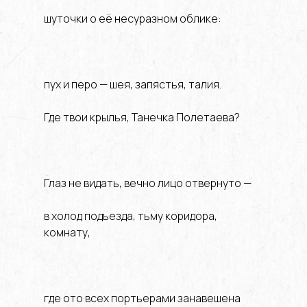
шуточки о её несуразном облике:
пух и перо — шея, запястья, талия.
Где твои крылья, Танечка Полетаева?
Глаз не видать, вечно лицо отвернуто —
в холод подъезда, тьму коридора,
комнату,
где ото всех портьерами занавешена