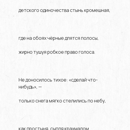
детского одиночества стынь кромешная,
где на обоях чёрные длятся полосы,
жирно тушуя робкое право голоса.
Не доносилось тихое: «сделай что-
нибудь», —
только снега мягко стелились по небу,
как простыня, сыпля крахмалом