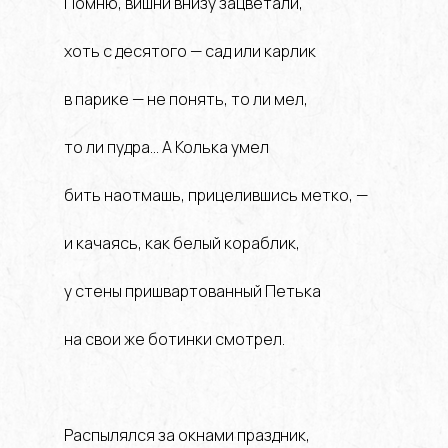
Помню, вишни внизу зацветали,
хоть с десятого — сад или карлик
в парике — не понять, то ли мел,
то ли пудра… А Колька умел
бить наотмашь, прицелившись метко, —
и качаясь, как белый кораблик,
у стены пришвартованный Петька
на свои же ботинки смотрел.
Распылялся за окнами праздник,