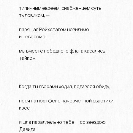
типичным евреем, снабженцем суть
тыловиком, —
паря над Рейхстагом невидимо
и невесомо,
мы вместе победного флага касались
тайком.
Когда ты дворами ходил, подавляя обиду,
неся на портфеле начерченной свастики
крест,
я шла параллельно тебе — со звездою
Давида