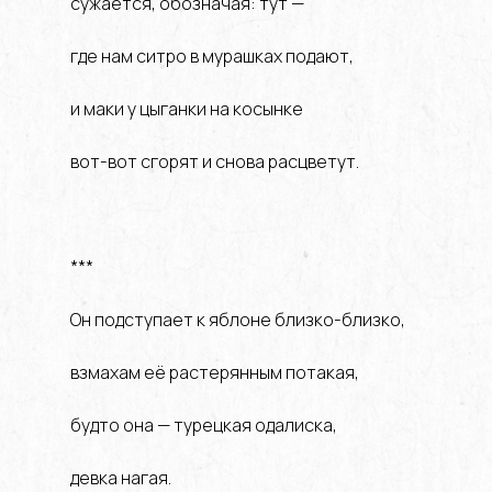
сужается, обозначая: тут —
где нам ситро в мурашках подают,
и маки у цыганки на косынке
вот-вот сгорят и снова расцветут.
***
Он подступает к яблоне близко-близко,
взмахам её растерянным потакая,
будто она — турецкая одалиска,
девка нагая.