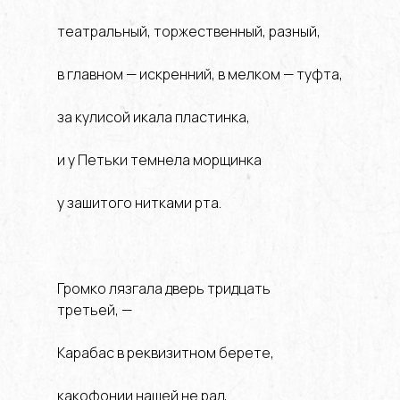
театральный, торжественный, разный,
в главном — искренний, в мелком — туфта,
за кулисой икала пластинка,
и у Петьки темнела морщинка
у зашитого нитками рта.
Громко лязгала дверь тридцать
третьей, —
Карабас в реквизитном берете,
какофонии нашей не рад,