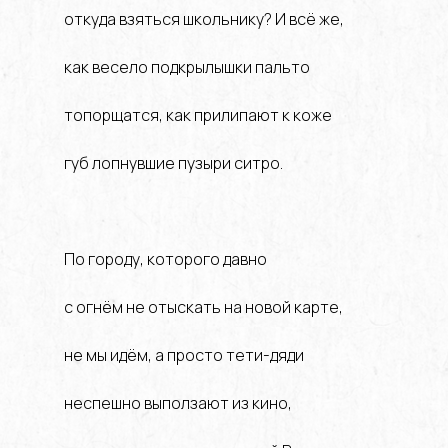
откуда взяться школьнику? И всё же,
как весело подкрылышки пальто
топорщатся, как прилипают к коже
губ лопнувшие пузыри ситро.
По городу, которого давно
с огнём не отыскать на новой карте,
не мы идём, а просто тети-дяди
неспешно выползают из кино,