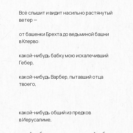
Всё слышит и видит насильно растянутый
ветер —
от башенки Брехта до ведьминой башни
в Клерво:
какой-нибудь бабку мою искалечивший
Гебер,
какой-нибудь Варбер, пытавший отца
твоего,
какой-нибудь общий из предков
в Иерусалиме,