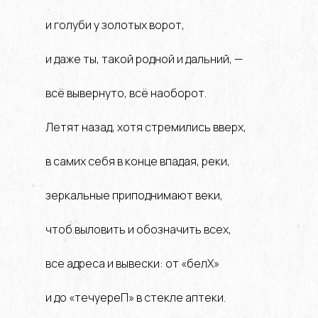
и голуби у золотых ворот,
и даже ты, такой родной и дальний, —
всё вывернуто, всё наоборот.
Летят назад, хотя стремились вверх,
в самих себя в конце впадая, реки,
зеркальные приподнимают веки,
чтоб выловить и обозначить всех,
все адреса и вывески: от «белХ»
и до «течуереП» в стекле аптеки.