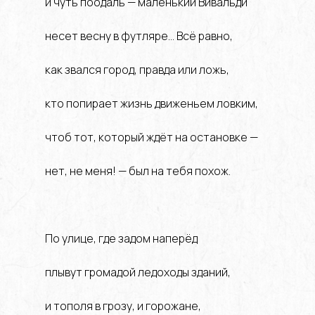
и чуть поодаль — маленький Вивальди
несет весну в футляре… Всё равно,
как звался город, правда или ложь,
кто попирает жизнь движеньем ловким,
чтоб тот, который ждёт на остановке —
нет, не меня! — был на тебя похож.
По улице, где задом наперёд
плывут громадой ледоходы зданий,
и тополя в грозу, и горожане,