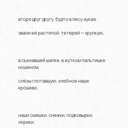
вторя друг другу, будто в лесу аукая,
звали её растяпой, тетерей — хрупкую,
в съехавшей шапке, в жутком пальтишке
ношеном,
слёзы глотавшую, хлебное наше
крошево,
наши смешки, снежки, подковырки,
окрики,