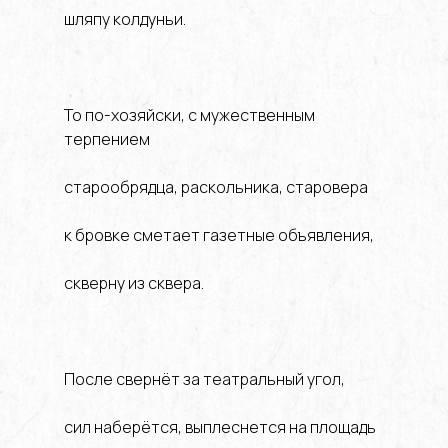
шляпу колдуньи.
То по-хозяйски, с мужественным
терпением
старообрядца, раскольника, старовера
к бровке сметает газетные объявления,
скверну из сквера.
После свернёт за театральный угол,
сил наберётся, выплеснется на площадь