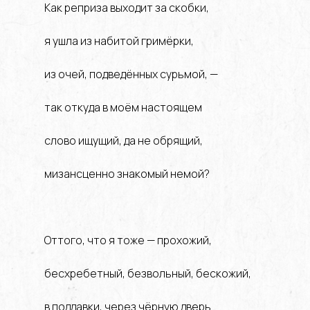
Как реприза выходит за скобки,
я ушла из набитой гримёрки,
из очей, подведённых сурьмой, —
так откуда в моём настоящем
слово ищущий, да не обрящий,
мизансценно знакомый немой?
Оттого, что я тоже — прохожий,
бесхребетный, безвольный, бескожий,
в поддавки, через чёрную дверь