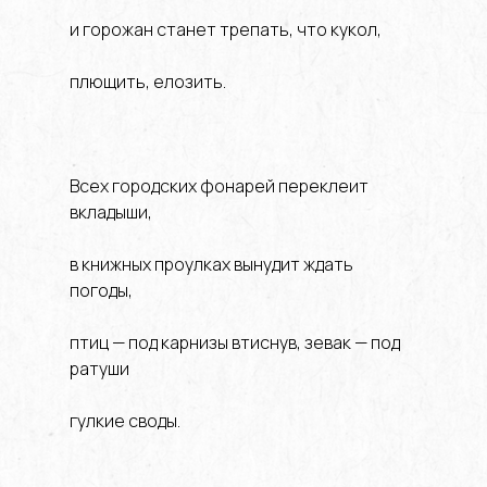
и горожан станет трепать, что кукол,
плющить, елозить.
Всех городских фонарей переклеит
вкладыши,
в книжных проулках вынудит ждать
погоды,
птиц — под карнизы втиснув, зевак — под
ратуши
гулкие своды.