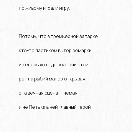
по живому играли игру.
Потому, что в премьерной запарке
кто-то ластиком вытер ремарки,
и теперь хоть до полночи стой,
рот на рыбий манер открывая:
эта вечная сцена — немая,
и не Петька в ней главный герой.