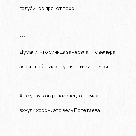
голубиное прячет перо.
***
Думали, что синица замёрзла, — с вечера
здесь щебетала глупая птичка певчая.
А по утру, когда, наконец, оттаяла,
ахнули хором: это ведь Полетаева