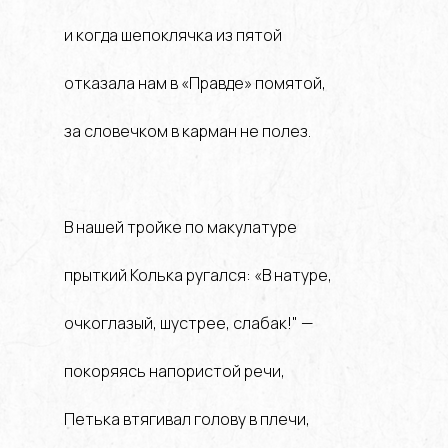
и когда шепоклячка из пятой
отказала нам в «Правде» помятой,
за словечком в карман не полез.
В нашей тройке по макулатуре
прыткий Колька ругался: «В натуре,
очкоглазый, шустрее, слабак!" —
покоряясь напористой речи,
Петька втягивал голову в плечи,