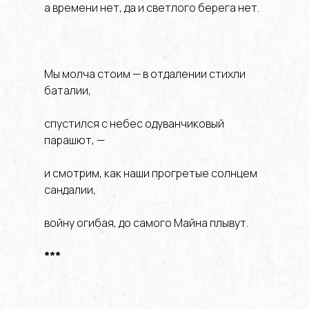
а времени нет, да и светлого берега нет.
Мы молча стоим — в отдалении стихли
баталии,
спустился с небес одуванчиковый
парашют, —
и смотрим, как наши прогретые солнцем
сандалии,
войну огибая, до самого Майна плывут.
***