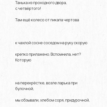
Танька из проходного двора,
с четвёртого!
Там ещё колесо от пикапа чертова
к чахлой сосне соседом на руку скорую
крепко прилажено. Вспомнила, нет?
Которую
на перекрёстке, возле ларька при
булочной,
мы обзывали, хлебом соря, придурочной,