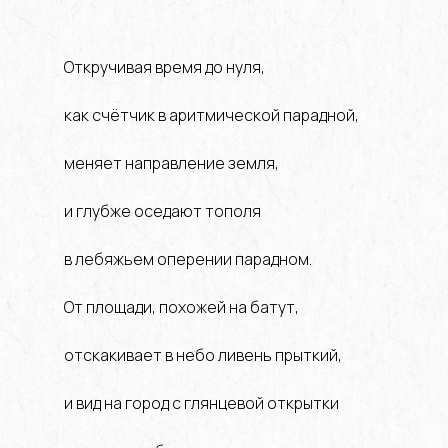
Откручивая время до нуля,
как счётчик в аритмической парадной,
меняет направление земля,
и глубже оседают тополя
в лебяжьем оперении парадном.
От площади, похожей на батут,
отскакивает в небо ливень прыткий,
и вид на город с глянцевой открытки