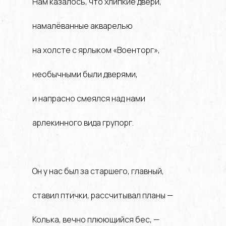
Нам казалось, что хлипкие двери,
намалёванные акварелью
на холсте с ярлыком «Военторг»,
необычными были дверями,
и напрасно смеялся над нами
арлекинного вида групорг.
Он у нас был за старшего, главный,
ставил птички, рассчитывал планы —
Колька, вечно плюющийся бес, —