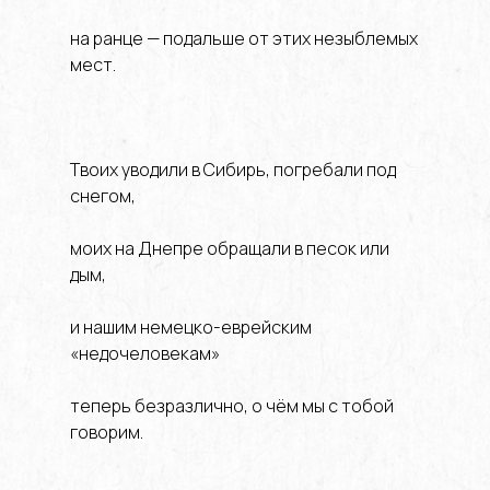
на ранце — подальше от этих незыблемых
мест.
Твоих уводили в Сибирь, погребали под
снегом,
моих на Днепре обращали в песок или
дым,
и нашим немецко-еврейским
«недочеловекам»
теперь безразлично, о чём мы с тобой
говорим.