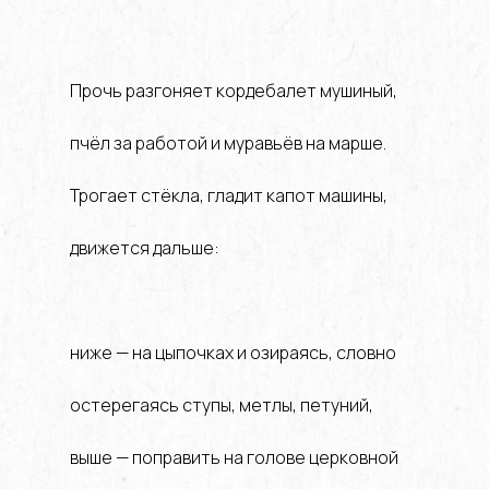
Прочь разгоняет кордебалет мушиный,
пчёл за работой и муравьёв на марше.
Трогает стёкла, гладит капот машины,
движется дальше:
ниже — на цыпочках и озираясь, словно
остерегаясь ступы, метлы, петуний,
выше — поправить на голове церковной