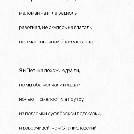
меломан на игле радиолы,
разогнал, не скупясь на глаголы,
наш массовочный бал-маскарад.
Я и Петька похожи едва ли,
но мы оба молчали и ждали,
ночью — смелости, а поутру —
из подземки суфлёрской подсказки,
и доверчивей, чем Станиславский,