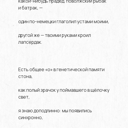
какой-нибудь прадед, поволжский рыбак
и батрак, —
один по-немецки глаголил устами моими,
другой же — твоими руками кроил
лапсердак.
Есть общее «о» в генетической памяти
стона,
как полый зрачок у поймавшего в щёлочку
свет,
я знаю доподлинно: мы появились
синхронно,