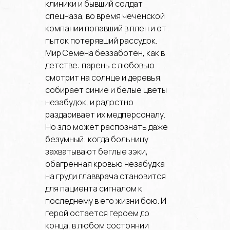
клиники и бывший солдат
спецназа, во время чеченской
компании попавший в плен и от
пыток потерявший рассудок.
Мир Семена беззаботен, как в
детстве: парень с любовью
смотрит на солнце и деревья,
собирает синие и белые цветы
незабудок, и радостно
раздаривает их медперсоналу.
Но зло может распознать даже
безумный: когда больницу
захватывают беглые зэки,
обагренная кровью незабудка
на груди главврача становится
для пациента сигналом к
последнему в его жизни бою. И
герой остается героем до
конца, в любом состоянии