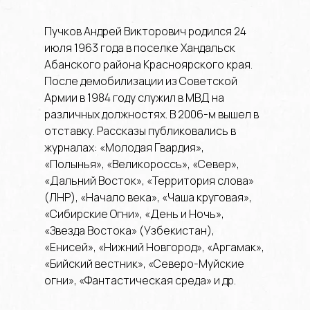
Пучков Андрей Викторович родился 24
июля 1963 года в поселке Хандальск
Абанского района Красноярского края.
После демобилизации из Советской
Армии в 1984 году служил в МВД на
различных должностях. В 2006-м вышел в
отставку. Рассказы публиковались в
журналах: «Молодая Гвардия»,
«Полынья», «Великороссъ», «Север»,
«Дальний Восток», «Территория слова»
(ЛНР), «Начало века», «Чаша круговая»,
«Сибирские Огни», «День и Ночь»,
«Звезда Востока» (Узбекистан),
«Енисей», «Нижний Новгород», «Аргамак»,
«Бийский вестник», «Северо-Муйские
огни», «Фантастическая среда» и др.