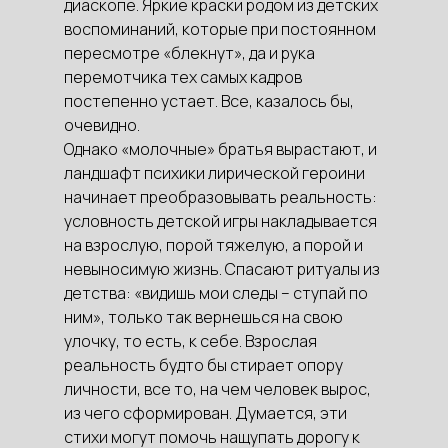
диаскопе. Яркие краски родом из детских
воспоминаний, которые при постоянном
пересмотре «блекнут», да и рука
перемотчика тех самых кадров
постепенно устает. Все, казалось бы,
очевидно.
Однако «молочные» братья вырастают, и
ландшафт психики лирической героини
начинает преобразовывать реальность:
условность детской игры накладывается
на взрослую, порой тяжелую, а порой и
невыносимую жизнь. Спасают ритуалы из
детства: «видишь мои следы – ступай по
ним», только так вернешься на свою
улочку, то есть, к себе. Взрослая
реальность будто бы стирает опору
личности, все то, на чем человек вырос,
из чего сформирован. Думается, эти
стихи могут помочь нащупать дорогу к