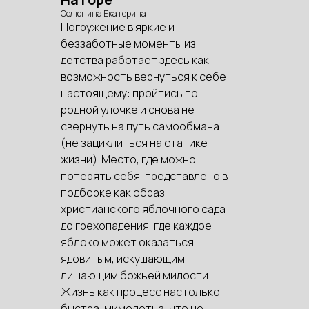
Селюнина Екатерина
Погружение в яркие и
беззаботные моменты из
детства работает здесь как
возможность вернуться к себе
настоящему: пройтись по
родной улочке и снова не
свернуть на путь самообмана
(не зациклиться на статике
жизни). Место, где можно
потерять себя, представлено в
подборке как образ
христианского яблочного сада
до грехопадения, где каждое
яблоко может оказаться
ядовитым, искушающим,
лишающим божьей милости.
Жизнь как процесс настолько
быстра, мимолетна, что не