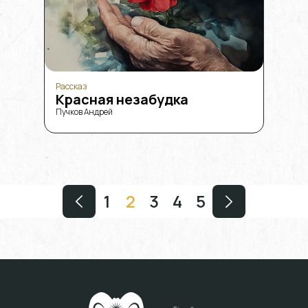
Рассказ
Красная незабудка
Пучков Андрей
1
2
3
4
5